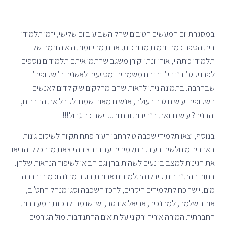
במסגרת יום המעשים הטובים שחל השבוע ביום שלישי, יזמו תלמידי
בית הספר כמה יוזמות מבורכות. אחת מהיוזמות היא היוזמה של
תלמידי כיתה י', אורי יונתן וקורן משגב שרתמו איתם תלמידים נוספים
לפרוייקט "דני דין" ובו הם משמחים ומסייעים לאשנים ה"שקופים"
שבחרבה. בתמונה ניתן לראות שהם מחלקים שוקולדים לאנשים
השקופים ועושים טוב בעולם, אנשים מאוד שמחו לקבל את הדברים,
והבנים? עושים זאת בנדיבות ובחיוך!!! יישר כח גדול!!!
בנוסף, יצאו תלמידי שכבה ט לרחבי העיר פתח תקווה לשיקום גינות
באזורים מוחלשים בעיר. התלמידים עבדו בצורה יוצאת מן הכלל והביאו
את הגינות למצב בו נעים לשהות בהן וגם הביאו לשיפור הנראות שלהן.
בתום ההתנדבות קיבלו התלמידים ארוחת בוקר מזינה וכמובן הרבה
מים. יישר כח לתלמידים היקרים, לרכז השכבה וסגן מנהל החט"ב,
אוהד שלמה, למחנכים, אריאל אודסר, ישי שוימר ולרכזת המעורבות
החברתית המורה אוריה ירקוני על תיאום ההתנדבות מול הגורמים